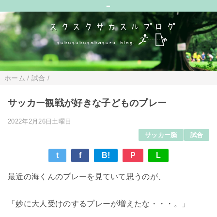
=
ホーム
/
試合
/
サッカー観戦が好きな子どものプレー
2022年2月26日土曜日
サッカー脳
試合
t
f
B!
P
L
最近の海くんのプレーを見ていて思うのが、
「妙に大人受けのするプレーが増えたな・・・。」