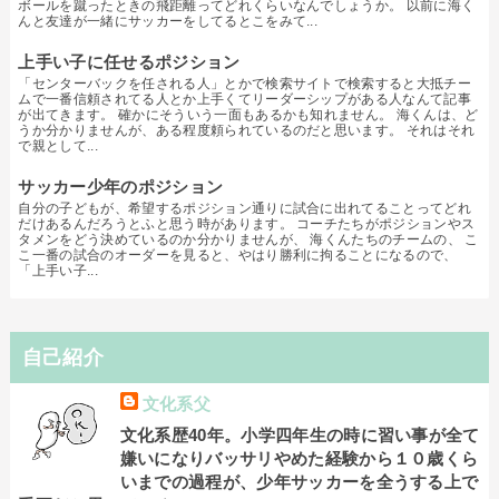
ボールを蹴ったときの飛距離ってどれくらいなんでしょうか。 以前に海く
んと友達が一緒にサッカーをしてるとこをみて...
上手い子に任せるポジション
「センターバックを任される人」とかで検索サイトで検索すると大抵チー
ムで一番信頼されてる人とか上手くてリーダーシップがある人なんて記事
が出てきます。 確かにそういう一面もあるかも知れません。 海くんは、ど
うか分かりませんが、ある程度頼られているのだと思います。 それはそれ
で親として...
サッカー少年のポジション
自分の子どもが、希望するポジション通りに試合に出れてることってどれ
だけあるんだろうとふと思う時があります。 コーチたちがポジションやス
タメンをどう決めているのか分かりませんが、 海くんたちのチームの、 こ
こ一番の試合のオーダーを見ると、やはり勝利に拘ることになるので、
「上手い子...
自己紹介
文化系父
文化系歴40年。小学四年生の時に習い事が全て
嫌いになりバッサリやめた経験から１０歳くら
いまでの過程が、少年サッカーを全うする上で