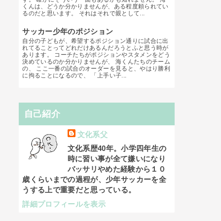
くんは、どうか分かりませんが、ある程度頼られてい
るのだと思います。 それはそれで親として...
サッカー少年のポジション
自分の子どもが、希望するポジション通りに試合に出
れてることってどれだけあるんだろうとふと思う時が
あります。 コーチたちがポジションやスタメンをどう
決めているのか分かりませんが、 海くんたちのチーム
の、 ここ一番の試合のオーダーを見ると、やはり勝利
に拘ることになるので、 「上手い子...
自己紹介
文化系父
文化系歴40年。小学四年生の
時に習い事が全て嫌いになり
バッサリやめた経験から１０
歳くらいまでの過程が、少年サッカーを全
うする上で重要だと思っている。
詳細プロフィールを表示