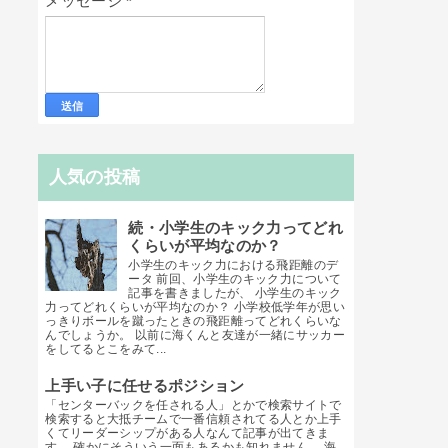
メッセージ
*
人気の投稿
続・小学生のキック力ってどれ
くらいが平均なのか？
小学生のキック力における飛距離のデ
ータ 前回、小学生のキック力について
記事を書きましたが、 小学生のキック
力ってどれくらいが平均なのか？ 小学校低学年が思い
っきりボールを蹴ったときの飛距離ってどれくらいな
んでしょうか。 以前に海くんと友達が一緒にサッカー
をしてるとこをみて...
上手い子に任せるポジション
「センターバックを任される人」とかで検索サイトで
検索すると大抵チームで一番信頼されてる人とか上手
くてリーダーシップがある人なんて記事が出てきま
す。 確かにそういう一面もあるかも知れません。 海