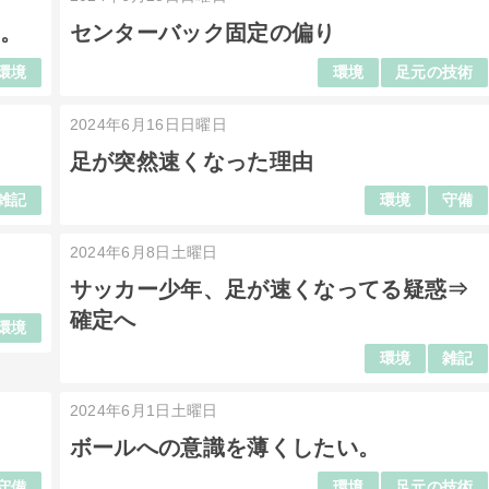
る。
センターバック固定の偏り
環境
環境
足元の技術
2024年6月16日日曜日
足が突然速くなった理由
雑記
環境
守備
2024年6月8日土曜日
。
サッカー少年、足が速くなってる疑惑⇒
確定へ
環境
環境
雑記
2024年6月1日土曜日
ボールへの意識を薄くしたい。
守備
環境
足元の技術