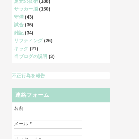
足元の技術
(188)
サッカー脳
(150)
守備
(43)
試合
(36)
雑記
(34)
リフティング
(26)
キック
(21)
当ブログの説明
(3)
不正行為を報告
連絡フォーム
名前
メール
*