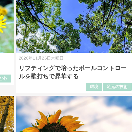
2020年11月26日木曜日
る
リフティングで培ったボールコントロー
ルを壁打ちで昇華する
む心
環境
足元の技術