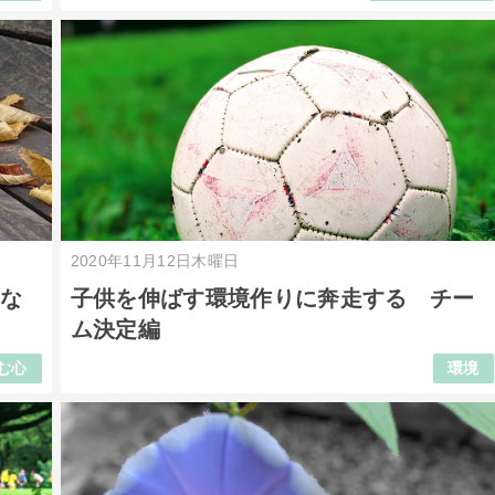
2020年11月12日木曜日
ーな
子供を伸ばす環境作りに奔走する チー
ム決定編
む心
環境