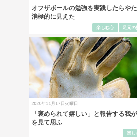
オフザボールの勉強を実践したらや
消極的に見えた
楽しむ心
足元の
2020年11月17日火曜日
「褒められて嬉しい」と報告する我
を見て思ふ
楽し