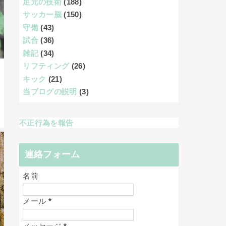
足元の技術
(188)
サッカー脳
(150)
守備
(43)
試合
(36)
雑記
(34)
リフティング
(26)
キック
(21)
当ブログの説明
(3)
不正行為を報告
連絡フォーム
名前
メール
*