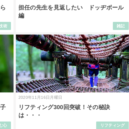
たら
担任の先生を見返したい ドッヂボール
編
技術
雑記
2020年11月16日月曜日
が子
リフティング300回突破！その秘訣
は・・・
む心
リフティング