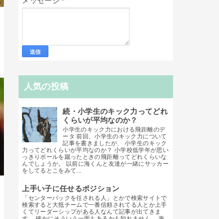
メッセージ
*
人気の投稿
続・小学生のキック力ってどれ
くらいが平均なのか？
小学生のキック力における飛距離のデ
ータ 前回、小学生のキック力について
記事を書きましたが、 小学生のキック
力ってどれくらいが平均なのか？ 小学校低学年が思い
っきりボールを蹴ったときの飛距離ってどれくらいな
んでしょうか。 以前に海くんと友達が一緒にサッカー
をしてるとこをみて...
上手い子に任せるポジション
「センターバックを任される人」とかで検索サイトで
検索すると大抵チームで一番信頼されてる人とか上手
くてリーダーシップがある人なんて記事が出てきま
す。 確かにそういう一面もあるかも知れません。 海