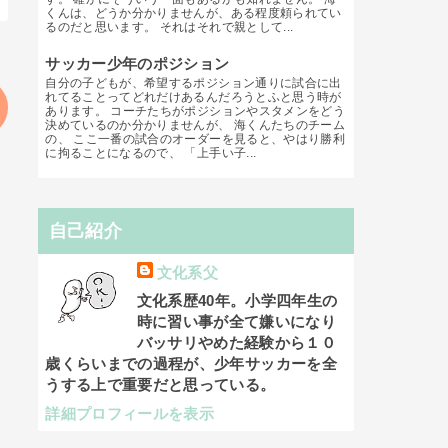
くんは、どうか分かりませんが、ある程度頼られてい
るのだと思います。 それはそれで親として...
サッカー少年のポジション
自分の子どもが、希望するポジション通りに試合に出
れてることってどれだけあるんだろうとふと思う時が
あります。 コーチたちがポジションやスタメンをどう
決めているのか分かりませんが、 海くんたちのチーム
の、 ここ一番の試合のオーダーを見ると、やはり勝利
に拘ることになるので、 「上手い子...
自己紹介
文化系父
文化系歴40年。小学四年生の
時に習い事が全て嫌いになり
バッサリやめた経験から１０
歳くらいまでの過程が、少年サッカーを全
うする上で重要だと思っている。
詳細プロフィールを表示