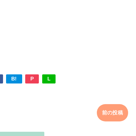
B!
P
L
前の投稿