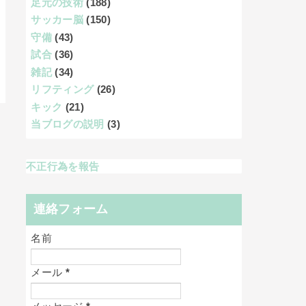
足元の技術
(188)
サッカー脳
(150)
守備
(43)
試合
(36)
雑記
(34)
リフティング
(26)
キック
(21)
当ブログの説明
(3)
不正行為を報告
連絡フォーム
名前
メール
*