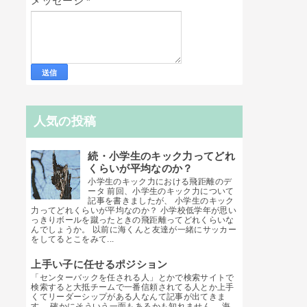
メッセージ
*
人気の投稿
続・小学生のキック力ってどれ
くらいが平均なのか？
小学生のキック力における飛距離のデ
ータ 前回、小学生のキック力について
記事を書きましたが、 小学生のキック
力ってどれくらいが平均なのか？ 小学校低学年が思い
っきりボールを蹴ったときの飛距離ってどれくらいな
んでしょうか。 以前に海くんと友達が一緒にサッカー
をしてるとこをみて...
上手い子に任せるポジション
「センターバックを任される人」とかで検索サイトで
検索すると大抵チームで一番信頼されてる人とか上手
くてリーダーシップがある人なんて記事が出てきま
す。 確かにそういう一面もあるかも知れません。 海