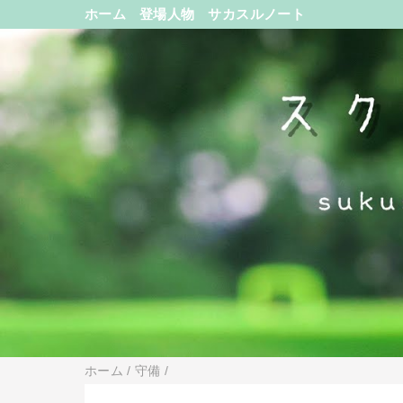
ホーム
登場人物
サカスルノート
ホーム
/
守備
/