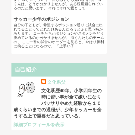
くんは、どうか分かりませんが、ある程度頼られてい
るのだと思います。 それはそれで親として...
サッカー少年のポジション
自分の子どもが、希望するポジション通りに試合に出
れてることってどれだけあるんだろうとふと思う時が
あります。 コーチたちがポジションやスタメンをどう
決めているのか分かりませんが、 海くんたちのチーム
の、 ここ一番の試合のオーダーを見ると、やはり勝利
に拘ることになるので、 「上手い子...
自己紹介
文化系父
文化系歴40年。小学四年生の
時に習い事が全て嫌いになり
バッサリやめた経験から１０
歳くらいまでの過程が、少年サッカーを全
うする上で重要だと思っている。
詳細プロフィールを表示