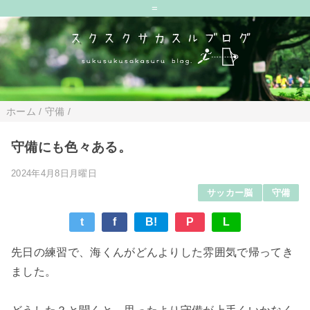
=
ホーム
/
守備
/
守備にも色々ある。
2024年4月8日月曜日
サッカー脳
守備
t
f
B!
P
L
先日の練習で、海くんがどんよりした雰囲気で帰ってき
ました。