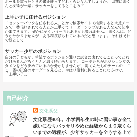
ボールを蹴ったときの飛距離ってどれくらいなんでしょうか。 以前に海く
んと友達が一緒にサッカーをしてるとこをみて...
上手い子に任せるポジション
「センターバックを任される人」とかで検索サイトで検索すると大抵チー
ムで一番信頼されてる人とか上手くてリーダーシップがある人なんて記事
が出てきます。 確かにそういう一面もあるかも知れません。 海くんは、ど
うか分かりませんが、ある程度頼られているのだと思います。 それはそれ
で親として...
サッカー少年のポジション
自分の子どもが、希望するポジション通りに試合に出れてることってどれ
だけあるんだろうとふと思う時があります。 コーチたちがポジションやス
タメンをどう決めているのか分かりませんが、 海くんたちのチームの、 こ
こ一番の試合のオーダーを見ると、やはり勝利に拘ることになるので、
「上手い子...
自己紹介
文化系父
文化系歴40年。小学四年生の時に習い事が全て
嫌いになりバッサリやめた経験から１０歳くら
いまでの過程が、少年サッカーを全うする上で