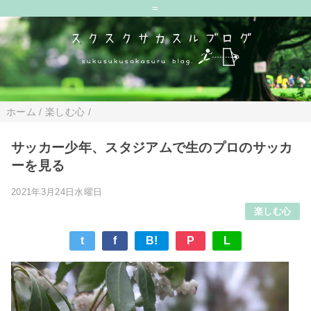
=
ホーム
/
楽しむ心
/
サッカー少年、スタジアムで生のプロのサッカ
ーを見る
2021年3月24日水曜日
楽しむ心
t
f
B!
P
L