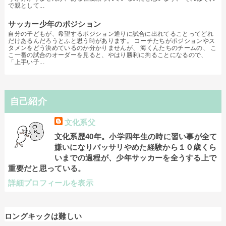
で親として...
サッカー少年のポジション
自分の子どもが、希望するポジション通りに試合に出れてることってどれ
だけあるんだろうとふと思う時があります。 コーチたちがポジションやス
タメンをどう決めているのか分かりませんが、 海くんたちのチームの、 こ
こ一番の試合のオーダーを見ると、やはり勝利に拘ることになるので、
「上手い子...
自己紹介
文化系父
文化系歴40年。小学四年生の時に習い事が全て
嫌いになりバッサリやめた経験から１０歳くら
いまでの過程が、少年サッカーを全うする上で
重要だと思っている。
詳細プロフィールを表示
ロングキックは難しい