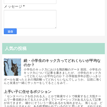
メッセージ
*
人気の投稿
続・小学生のキック力ってどれくらいが平均な
のか？
小学生のキック力における飛距離のデータ 前回、小学生の
キック力について記事を書きましたが、 小学生のキック力
ってどれくらいが平均なのか？ 小学校低学年が思いっきり
ボールを蹴ったときの飛距離ってどれくらいなんでしょうか。 以前に海く
んと友達が一緒にサッカーをしてるとこをみて...
上手い子に任せるポジション
「センターバックを任される人」とかで検索サイトで検索すると大抵チー
ムで一番信頼されてる人とか上手くてリーダーシップがある人なんて記事
が出てきます。 確かにそういう一面もあるかも知れません。 海くんは、ど
うか分かりませんが、ある程度頼られているのだと思います。 それはそれ