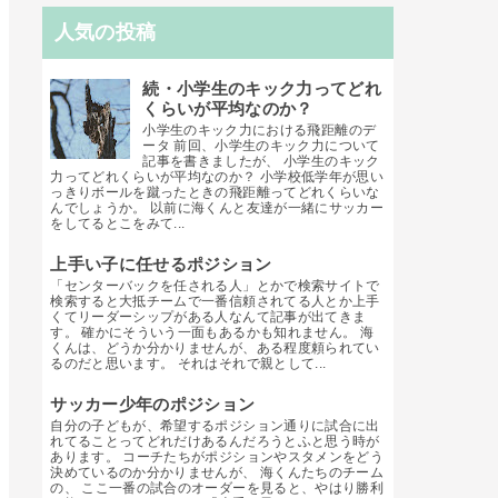
人気の投稿
続・小学生のキック力ってどれ
くらいが平均なのか？
小学生のキック力における飛距離のデ
ータ 前回、小学生のキック力について
記事を書きましたが、 小学生のキック
力ってどれくらいが平均なのか？ 小学校低学年が思い
っきりボールを蹴ったときの飛距離ってどれくらいな
んでしょうか。 以前に海くんと友達が一緒にサッカー
をしてるとこをみて...
上手い子に任せるポジション
「センターバックを任される人」とかで検索サイトで
検索すると大抵チームで一番信頼されてる人とか上手
くてリーダーシップがある人なんて記事が出てきま
す。 確かにそういう一面もあるかも知れません。 海
くんは、どうか分かりませんが、ある程度頼られてい
るのだと思います。 それはそれで親として...
サッカー少年のポジション
自分の子どもが、希望するポジション通りに試合に出
れてることってどれだけあるんだろうとふと思う時が
あります。 コーチたちがポジションやスタメンをどう
決めているのか分かりませんが、 海くんたちのチーム
の、 ここ一番の試合のオーダーを見ると、やはり勝利