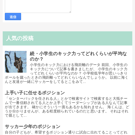
人気の投稿
続・小学生のキック力ってどれくらいが平均な
のか？
小学生のキック力における飛距離のデータ 前回、小学生の
キック力について記事を書きましたが、 小学生のキック力
ってどれくらいが平均なのか？ 小学校低学年が思いっきり
ボールを蹴ったときの飛距離ってどれくらいなんでしょうか。 以前に海く
んと友達が一緒にサッカーをしてるとこをみて...
上手い子に任せるポジション
「センターバックを任される人」とかで検索サイトで検索すると大抵チー
ムで一番信頼されてる人とか上手くてリーダーシップがある人なんて記事
が出てきます。 確かにそういう一面もあるかも知れません。 海くんは、ど
うか分かりませんが、ある程度頼られているのだと思います。 それはそれ
で親として...
サッカー少年のポジション
自分の子どもが、希望するポジション通りに試合に出れてることってどれ