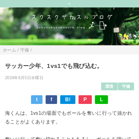
=
ホーム
/
守備
/
サッカー少年、1vs1でも飛び込む。
2024年6月5日水曜日
環境
守備
t
f
B!
P
L
海くんは、1vs1の場面でもボールを奪いに行って抜かれ
ることがよくあります。