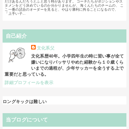
だけあるんだろうとふと思う時があります。 コーチたちがポジションやス
タメンをどう決めているのか分かりませんが、 海くんたちのチームの、 こ
こ一番の試合のオーダーを見ると、やはり勝利に拘ることになるので、
「上手い子...
自己紹介
文化系父
文化系歴40年。小学四年生の時に習い事が全て
嫌いになりバッサリやめた経験から１０歳くら
いまでの過程が、少年サッカーを全うする上で
重要だと思っている。
詳細プロフィールを表示
ロングキックは難しい
当ブログについて