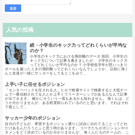
人気の投稿
続・小学生のキック力ってどれくらいが平均な
のか？
小学生のキック力における飛距離のデータ 前回、小学生の
キック力について記事を書きましたが、 小学生のキック力
ってどれくらいが平均なのか？ 小学校低学年が思いっきり
ボールを蹴ったときの飛距離ってどれくらいなんでしょうか。 以前に海く
んと友達が一緒にサッカーをしてるとこをみて...
上手い子に任せるポジション
「センターバックを任される人」とかで検索サイトで検索すると大抵チー
ムで一番信頼されてる人とか上手くてリーダーシップがある人なんて記事
が出てきます。 確かにそういう一面もあるかも知れません。 海くんは、ど
うか分かりませんが、ある程度頼られているのだと思います。 それはそれ
で親として...
サッカー少年のポジション
自分の子どもが、希望するポジション通りに試合に出れてることってどれ
だけあるんだろうとふと思う時があります。 コーチたちがポジションやス
タメンをどう決めているのか分かりませんが、 海くんたちのチームの、 こ