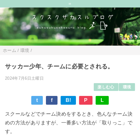
=
ホーム
/
環境
/
サッカー少年、チームに必要とされる。
2024年7月6日土曜日
楽しむ心
環境
t
f
B!
P
L
スクールなどでチーム決めをするとき、色んなチーム決
めの方法がありますが、一番多い方法が「取りっこ」で
す。