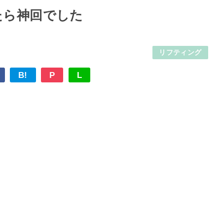
たら神回でした
リフティング
B!
P
L