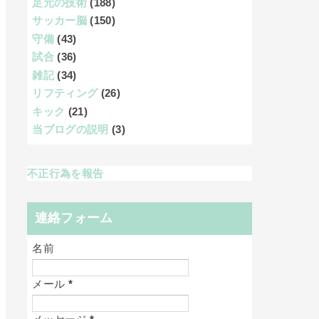
足元の技術
(188)
サッカー脳
(150)
守備
(43)
試合
(36)
雑記
(34)
リフティング
(26)
キック
(21)
当ブログの説明
(3)
不正行為を報告
連絡フォーム
名前
メール
*