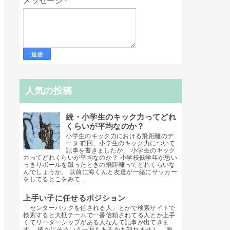
メッセージ
*
人気の投稿
続・小学生のキック力ってどれ
くらいが平均なのか？
小学生のキック力における飛距離のデ
ータ 前回、小学生のキック力について
記事を書きましたが、 小学生のキック
力ってどれくらいが平均なのか？ 小学校低学年が思い
っきりボールを蹴ったときの飛距離ってどれくらいな
んでしょうか。 以前に海くんと友達が一緒にサッカー
をしてるとこをみて...
上手い子に任せるポジション
「センターバックを任される人」とかで検索サイトで
検索すると大抵チームで一番信頼されてる人とか上手
くてリーダーシップがある人なんて記事が出てきま
す。 確かにそういう一面もあるかも知れません。 海