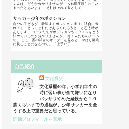
くんは、どうか分かりませんが、ある程度頼られてい
るのだと思います。 それはそれで親として...
サッカー少年のポジション
自分の子どもが、希望するポジション通りに試合に出
れてることってどれだけあるんだろうとふと思う時が
あります。 コーチたちがポジションやスタメンをどう
決めているのか分かりませんが、 海くんたちのチーム
の、 ここ一番の試合のオーダーを見ると、やはり勝利
に拘ることになるので、 「上手い子...
自己紹介
文化系父
文化系歴40年。小学四年生の
時に習い事が全て嫌いになり
バッサリやめた経験から１０
歳くらいまでの過程が、少年サッカーを全
うする上で重要だと思っている。
詳細プロフィールを表示