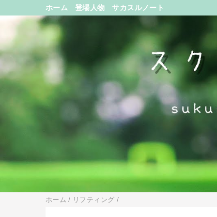
ホーム
登場人物
サカスルノート
ホーム
/
リフティング
/