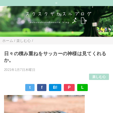
=
ホーム
/
楽しむ心
/
日々の積み重ねをサッカーの神様は見てくれる
か。
2021年1月7日木曜日
楽しむ心
t
f
B!
P
L