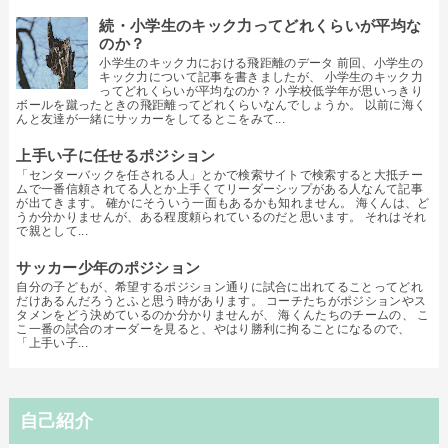
続・小学生のキック力ってどれくらいが平均な
のか？
小学生のキック力における飛距離のデータ 前回、小学生の
キック力について記事を書きましたが、 小学生のキック力
ってどれくらいが平均なのか？ 小学校低学年が思いっきり
ボールを蹴ったときの飛距離ってどれくらいなんでしょうか。 以前に海く
んと友達が一緒にサッカーをしてるとこをみて...
上手い子に任せるポジション
「センターバックを任される人」とかで検索サイトで検索すると大抵チー
ムで一番信頼されてる人とか上手くてリーダーシップがある人なんて記事
が出てきます。 確かにそういう一面もあるかも知れません。 海くんは、ど
うか分かりませんが、ある程度頼られているのだと思います。 それはそれ
で親として...
サッカー少年のポジション
自分の子どもが、希望するポジション通りに試合に出れてることってどれ
だけあるんだろうとふと思う時があります。 コーチたちがポジションやス
タメンをどう決めているのか分かりませんが、 海くんたちのチームの、 こ
こ一番の試合のオーダーを見ると、やはり勝利に拘ることになるので、
「上手い子...
自己紹介