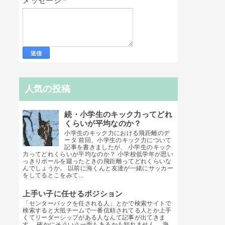
メッセージ
*
人気の投稿
続・小学生のキック力ってどれ
くらいが平均なのか？
小学生のキック力における飛距離のデ
ータ 前回、小学生のキック力について
記事を書きましたが、 小学生のキック
力ってどれくらいが平均なのか？ 小学校低学年が思い
っきりボールを蹴ったときの飛距離ってどれくらいな
んでしょうか。 以前に海くんと友達が一緒にサッカー
をしてるとこをみて...
上手い子に任せるポジション
「センターバックを任される人」とかで検索サイトで
検索すると大抵チームで一番信頼されてる人とか上手
くてリーダーシップがある人なんて記事が出てきま
す。 確かにそういう一面もあるかも知れません。 海