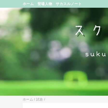
ホーム
登場人物
サカスルノート
ホーム
/
試合
/