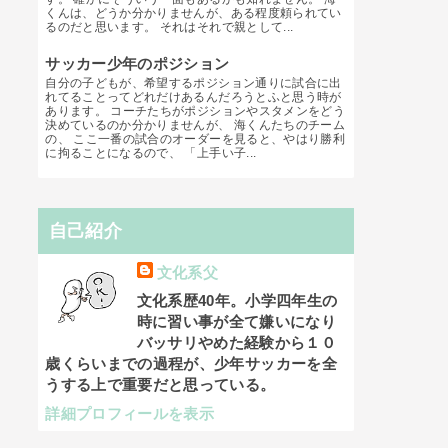
くんは、どうか分かりませんが、ある程度頼られてい
るのだと思います。 それはそれで親として...
サッカー少年のポジション
自分の子どもが、希望するポジション通りに試合に出
れてることってどれだけあるんだろうとふと思う時が
あります。 コーチたちがポジションやスタメンをどう
決めているのか分かりませんが、 海くんたちのチーム
の、 ここ一番の試合のオーダーを見ると、やはり勝利
に拘ることになるので、 「上手い子...
自己紹介
文化系父
文化系歴40年。小学四年生の
時に習い事が全て嫌いになり
バッサリやめた経験から１０
歳くらいまでの過程が、少年サッカーを全
うする上で重要だと思っている。
詳細プロフィールを表示