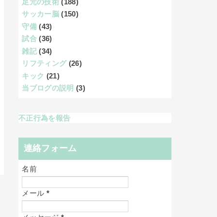
足元の技術
(188)
サッカー脳
(150)
守備
(43)
試合
(36)
雑記
(34)
リフティング
(26)
キック
(21)
当ブログの説明
(3)
不正行為を報告
連絡フォーム
名前
メール
*