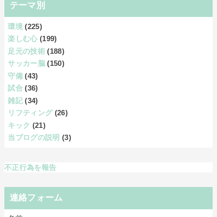
テーマ別
環境
(225)
楽しむ心
(199)
足元の技術
(188)
サッカー脳
(150)
守備
(43)
試合
(36)
雑記
(34)
リフティング
(26)
キック
(21)
当ブログの説明
(3)
不正行為を報告
連絡フォーム