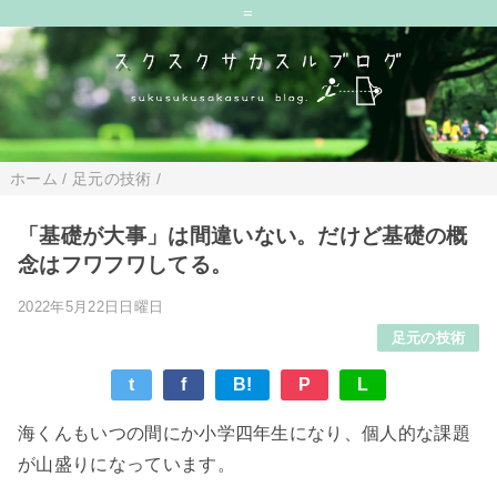
=
ホーム
/
足元の技術
/
「基礎が大事」は間違いない。だけど基礎の概
念はフワフワしてる。
2022年5月22日日曜日
足元の技術
t
f
B!
P
L
海くんもいつの間にか小学四年生になり、個人的な課題
が山盛りになっています。