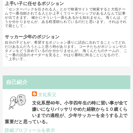
上手い子に任せるポジション
「センターバックを任される人」とかで検索サイトで検索すると大抵チー
ムで一番信頼されてる人とか上手くてリーダーシップがある人なんて記事
が出てきます。 確かにそういう一面もあるかも知れません。 海くんは、ど
うか分かりませんが、ある程度頼られているのだと思います。 それはそれ
で親として...
サッカー少年のポジション
自分の子どもが、希望するポジション通りに試合に出れてることってどれ
だけあるんだろうとふと思う時があります。 コーチたちがポジションやス
タメンをどう決めているのか分かりませんが、 海くんたちのチームの、 こ
こ一番の試合のオーダーを見ると、やはり勝利に拘ることになるので、
「上手い子...
自己紹介
文化系父
文化系歴40年。小学四年生の時に習い事が全て
嫌いになりバッサリやめた経験から１０歳くら
いまでの過程が、少年サッカーを全うする上で
重要だと思っている。
詳細プロフィールを表示