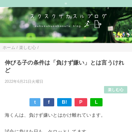
=
ホーム
/
楽しむ心
/
伸びる子の条件は「負けず嫌い」とは言うけれ
ど
2022年6月21日火曜日
楽しむ心
t
f
B!
P
L
海くんは、負けず嫌いとはかけ離れています。
試合に負けた日も、ケロッとしてます。