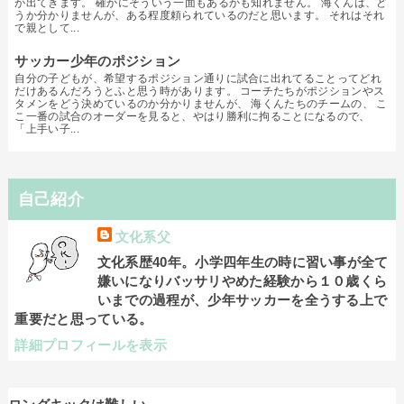
が出てきます。 確かにそういう一面もあるかも知れません。 海くんは、ど
うか分かりませんが、ある程度頼られているのだと思います。 それはそれ
で親として...
サッカー少年のポジション
自分の子どもが、希望するポジション通りに試合に出れてることってどれ
だけあるんだろうとふと思う時があります。 コーチたちがポジションやス
タメンをどう決めているのか分かりませんが、 海くんたちのチームの、 こ
こ一番の試合のオーダーを見ると、やはり勝利に拘ることになるので、
「上手い子...
自己紹介
文化系父
文化系歴40年。小学四年生の時に習い事が全て
嫌いになりバッサリやめた経験から１０歳くら
いまでの過程が、少年サッカーを全うする上で
重要だと思っている。
詳細プロフィールを表示