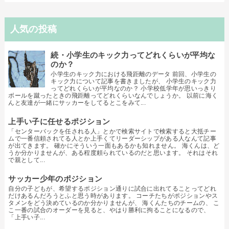
人気の投稿
続・小学生のキック力ってどれくらいが平均な
のか？
小学生のキック力における飛距離のデータ 前回、小学生の
キック力について記事を書きましたが、 小学生のキック力
ってどれくらいが平均なのか？ 小学校低学年が思いっきり
ボールを蹴ったときの飛距離ってどれくらいなんでしょうか。 以前に海く
んと友達が一緒にサッカーをしてるとこをみて...
上手い子に任せるポジション
「センターバックを任される人」とかで検索サイトで検索すると大抵チー
ムで一番信頼されてる人とか上手くてリーダーシップがある人なんて記事
が出てきます。 確かにそういう一面もあるかも知れません。 海くんは、ど
うか分かりませんが、ある程度頼られているのだと思います。 それはそれ
で親として...
サッカー少年のポジション
自分の子どもが、希望するポジション通りに試合に出れてることってどれ
だけあるんだろうとふと思う時があります。 コーチたちがポジションやス
タメンをどう決めているのか分かりませんが、 海くんたちのチームの、 こ
こ一番の試合のオーダーを見ると、やはり勝利に拘ることになるので、
「上手い子...