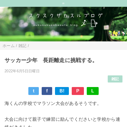
=
ホーム
/
雑記
/
サッカー少年 長距離走に挑戦する。
2022年6月5日日曜日
雑記
t
f
B!
P
L
海くんの学校でマラソン大会があるそうです。
大会に向けて親子で練習に励んでくださいと学校から連