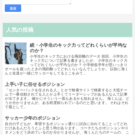
人気の投稿
続・小学生のキック力ってどれくらいが平均な
のか？
小学生のキック力における飛距離のデータ 前回、小学生の
キック力について記事を書きましたが、 小学生のキック力
ってどれくらいが平均なのか？ 小学校低学年が思いっきり
ボールを蹴ったときの飛距離ってどれくらいなんでしょうか。 以前に海く
んと友達が一緒にサッカーをしてるとこをみて...
上手い子に任せるポジション
「センターバックを任される人」とかで検索サイトで検索すると大抵チー
ムで一番信頼されてる人とか上手くてリーダーシップがある人なんて記事
が出てきます。 確かにそういう一面もあるかも知れません。 海くんは、ど
うか分かりませんが、ある程度頼られているのだと思います。 それはそれ
で親として...
サッカー少年のポジション
自分の子どもが、希望するポジション通りに試合に出れてることってどれ
だけあるんだろうとふと思う時があります。 コーチたちがポジションやス
タメンをどう決めているのか分かりませんが、 海くんたちのチームの、 こ