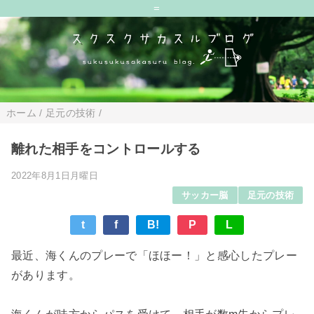
=
ホーム
/
足元の技術
/
離れた相手をコントロールする
2022年8月1日月曜日
サッカー脳
足元の技術
t
f
B!
P
L
最近、海くんのプレーで「ほほー！」と感心したプレー
があります。