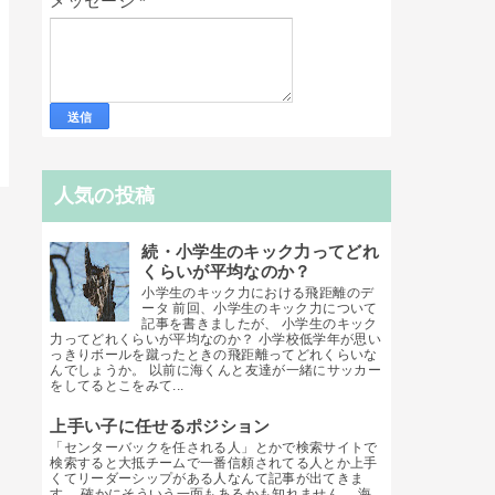
メッセージ
*
人気の投稿
続・小学生のキック力ってどれ
くらいが平均なのか？
小学生のキック力における飛距離のデ
ータ 前回、小学生のキック力について
記事を書きましたが、 小学生のキック
力ってどれくらいが平均なのか？ 小学校低学年が思い
っきりボールを蹴ったときの飛距離ってどれくらいな
んでしょうか。 以前に海くんと友達が一緒にサッカー
をしてるとこをみて...
上手い子に任せるポジション
「センターバックを任される人」とかで検索サイトで
検索すると大抵チームで一番信頼されてる人とか上手
くてリーダーシップがある人なんて記事が出てきま
す。 確かにそういう一面もあるかも知れません。 海