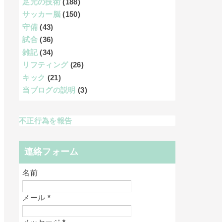
足元の技術
(188)
サッカー脳
(150)
守備
(43)
試合
(36)
雑記
(34)
リフティング
(26)
キック
(21)
当ブログの説明
(3)
不正行為を報告
連絡フォーム
名前
メール
*