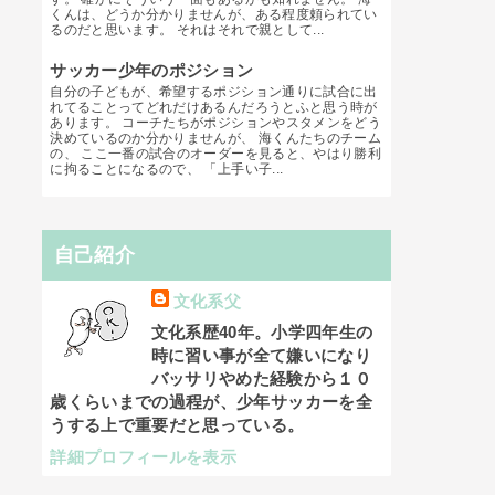
くんは、どうか分かりませんが、ある程度頼られてい
るのだと思います。 それはそれで親として...
サッカー少年のポジション
自分の子どもが、希望するポジション通りに試合に出
れてることってどれだけあるんだろうとふと思う時が
あります。 コーチたちがポジションやスタメンをどう
決めているのか分かりませんが、 海くんたちのチーム
の、 ここ一番の試合のオーダーを見ると、やはり勝利
に拘ることになるので、 「上手い子...
自己紹介
文化系父
文化系歴40年。小学四年生の
時に習い事が全て嫌いになり
バッサリやめた経験から１０
歳くらいまでの過程が、少年サッカーを全
うする上で重要だと思っている。
詳細プロフィールを表示