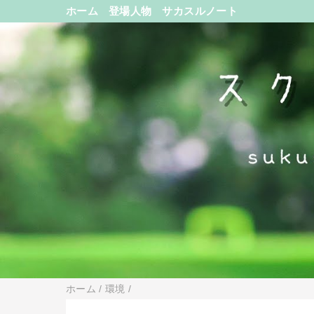
ホーム
登場人物
サカスルノート
ホーム
/
環境
/