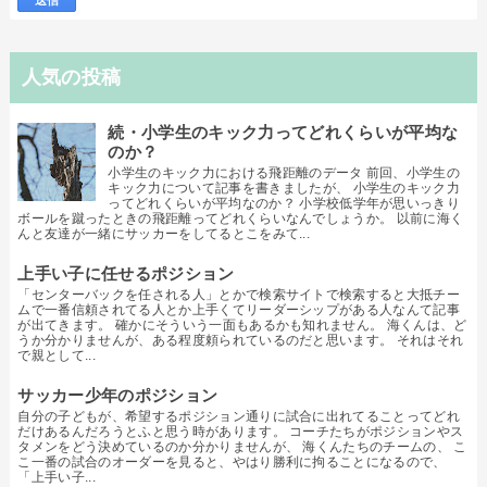
人気の投稿
続・小学生のキック力ってどれくらいが平均な
のか？
小学生のキック力における飛距離のデータ 前回、小学生の
キック力について記事を書きましたが、 小学生のキック力
ってどれくらいが平均なのか？ 小学校低学年が思いっきり
ボールを蹴ったときの飛距離ってどれくらいなんでしょうか。 以前に海く
んと友達が一緒にサッカーをしてるとこをみて...
上手い子に任せるポジション
「センターバックを任される人」とかで検索サイトで検索すると大抵チー
ムで一番信頼されてる人とか上手くてリーダーシップがある人なんて記事
が出てきます。 確かにそういう一面もあるかも知れません。 海くんは、ど
うか分かりませんが、ある程度頼られているのだと思います。 それはそれ
で親として...
サッカー少年のポジション
自分の子どもが、希望するポジション通りに試合に出れてることってどれ
だけあるんだろうとふと思う時があります。 コーチたちがポジションやス
タメンをどう決めているのか分かりませんが、 海くんたちのチームの、 こ
こ一番の試合のオーダーを見ると、やはり勝利に拘ることになるので、
「上手い子...