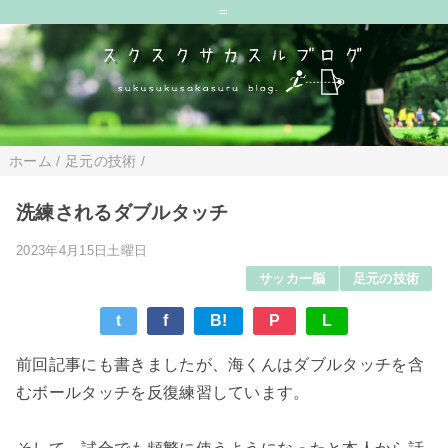
=
ホーム
/
足元の技術
/
洗練されるダブルタッチ
2023年4月15日土曜日
サッカー脳
足元の技術
t
f
B!
P
L
前回記事にも書きましたが、海くんはダブルタッチを含
むボールタッチを反復練習しています。