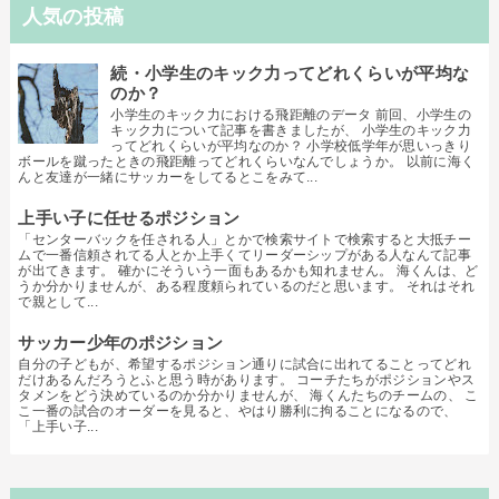
人気の投稿
続・小学生のキック力ってどれくらいが平均な
のか？
小学生のキック力における飛距離のデータ 前回、小学生の
キック力について記事を書きましたが、 小学生のキック力
ってどれくらいが平均なのか？ 小学校低学年が思いっきり
ボールを蹴ったときの飛距離ってどれくらいなんでしょうか。 以前に海く
んと友達が一緒にサッカーをしてるとこをみて...
上手い子に任せるポジション
「センターバックを任される人」とかで検索サイトで検索すると大抵チー
ムで一番信頼されてる人とか上手くてリーダーシップがある人なんて記事
が出てきます。 確かにそういう一面もあるかも知れません。 海くんは、ど
うか分かりませんが、ある程度頼られているのだと思います。 それはそれ
で親として...
サッカー少年のポジション
自分の子どもが、希望するポジション通りに試合に出れてることってどれ
だけあるんだろうとふと思う時があります。 コーチたちがポジションやス
タメンをどう決めているのか分かりませんが、 海くんたちのチームの、 こ
こ一番の試合のオーダーを見ると、やはり勝利に拘ることになるので、
「上手い子...