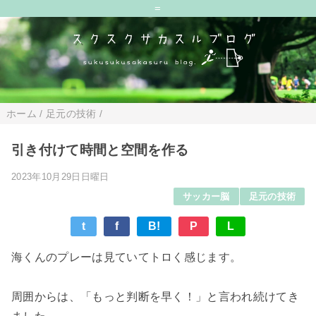
=
ホーム
/
足元の技術
/
引き付けて時間と空間を作る
2023年10月29日日曜日
サッカー脳
足元の技術
t
f
B!
P
L
海くんのプレーは見ていてトロく感じます。
周囲からは、「もっと判断を早く！」と言われ続けてき