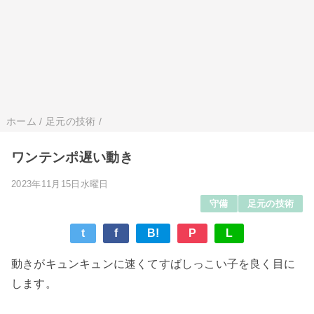
ホーム
/
足元の技術
/
ワンテンポ遅い動き
2023年11月15日水曜日
守備
足元の技術
t
f
B!
P
L
動きがキュンキュンに速くてすばしっこい子を良く目に
します。